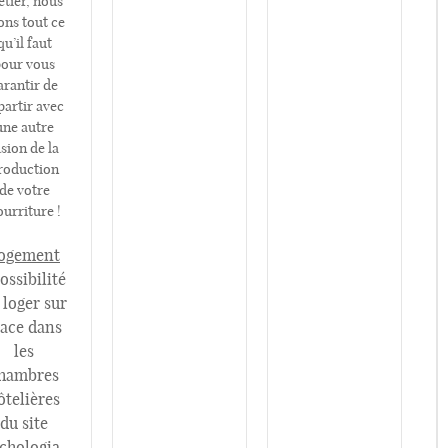
tier, nous
ons tout ce
qu’il faut
our vous
arantir de
partir avec
une autre
ision de la
roduction
de votre
urriture !
ogement
ossibilité
 loger sur
lace dans
les
hambres
ôtelières
du site
chologia