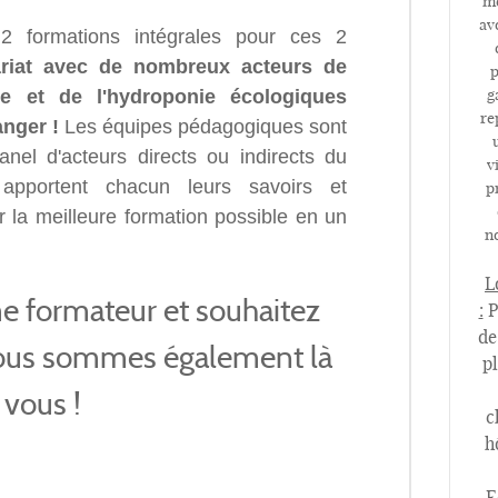
mé
av
 formations intégrales pour ces 2
ariat avec de nombreux acteurs de
p
ure et de l'hydroponie écologiques
g
re
anger !
Les équipes pédagogiques sont
anel d'acteurs directs ou indirects du
v
apportent chacun leurs savoirs et
p
la meilleure formation possible en un
no
L
e formateur et souhaitez
:
P
de
nous sommes également là
p
 vous !
c
h
E