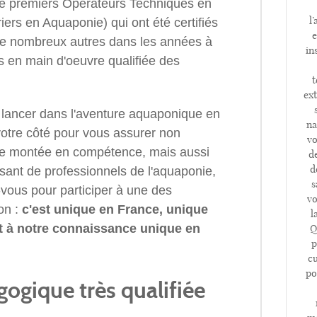
e premiers Opérateurs Techniques en
l
rs en Aquaponie) qui ont été certifiés
e
de nombreux autres dans les années à
in
s en main d'oeuvre qualifiée des
t
ex
 lancer dans l'aventure aquaponique en
na
votre côté pour vous assurer non
vo
lle montée en compétence, mais aussi
d
d
sant de professionnels de l'aquaponie,
s
z-vous pour participer à une des
vo
on :
c'est unique en France, unique
l
et à notre connaissance unique en
Q
p
cu
po
ogique très qualifiée