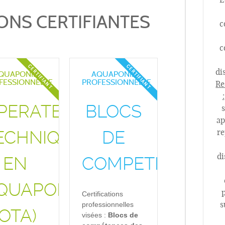
ONS CERTIFIANTES
c
c
CERTIFIANT
CERTIFIANT
di
QUAPONIE
AQUAPONIE
FESSIONNELLE
PROFESSIONNELLE
Re
:
PERATEUR
BLOCS
s
ap
ECHNIQUE
DE
re
di
EN
COMPETENCES
QUAPONIE
Certifications
s
professionnelles
(OTA)
visées :
Blocs de