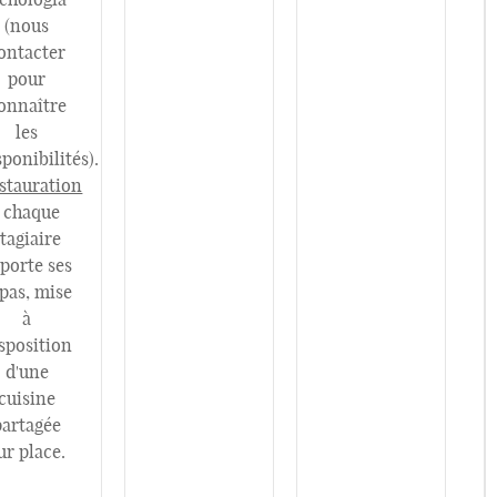
(nous
ontacter
pour
onnaître
les
sponibilités).
stauration
chaque
tagiaire
porte ses
pas, mise
à
sposition
d'une
cuisine
partagée
ur place.