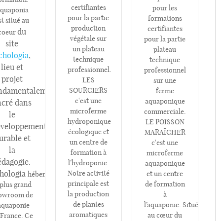
certifiantes
pour les
quaponia
pour la partie
formations
st situé au
production
certifiantes
du
coeur
végétale sur
pour la partie
site
un plateau
plateau
chologia
,
technique
technique
lieu et
professionnel.
professionnel
projet
LES
sur une
ndamentalement
SOURCIERS
ferme
c'est une
aquaponique
ncré dans
microferme
commerciale.
le
hydroponique
LE POISSON
veloppement
écologique et
MARAÎCHER
urable et
un centre de
c'est une
la
formation à
microferme
édagogie.
l’hydroponie.
aquaponique
hologia
Notre activité
et un centre
héberge
principale est
de formation
 plus grand
la production
à
owroom de
de plantes
l’aquaponie. Situé
'aquaponie
aromatiques
au cœur du
 France. Ce