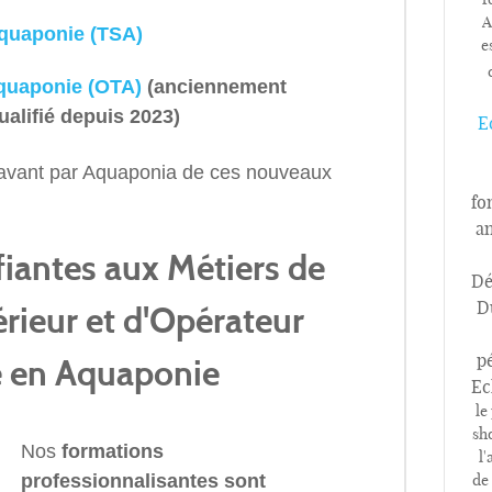
A
Aquaponie (TSA)
e
quaponie (OTA)
(anciennement
ualifié
depuis 2023)
E
n avant par Aquaponia de ces nouveaux
fo
a
fiantes aux Métiers de
Dé
D
rieur et d'Opérateur
p
 en Aquaponie
Ec
le
sh
Nos
formations
l
professionnalisantes sont
de