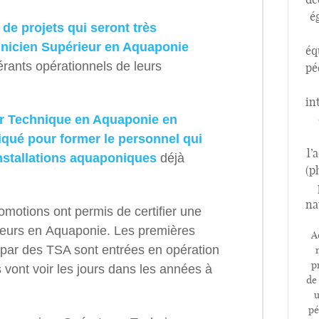
é
 de projets qui seront très
chnicien Supérieur en Aquaponie
éq
ants opérationnels de leurs
pé
in
eur Technique en Aquaponie en
iqué pour former le personnel qui
l’
 installations aquaponiques
déjà
(p
na
omotions ont permis de certifier une
ieurs en Aquaponie. Les premières
A
ar des TSA sont entrées en opération
p
vont voir les jours dans les années à
de
u
pé