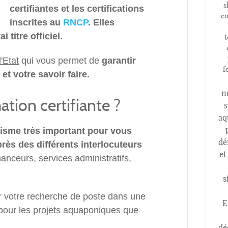
s
certifiantes et les certifications
co
inscrites au
RNCP
. Elles
rai
titre officiel
.
t
l'Etat
qui vous permet de
garantir
f
t votre savoir faire.
n
tion certifiante ?
s
aq
isme très important pour vous
dé
près des différents interlocuteurs
et
nanceurs, services administratifs,
s
r votre recherche de poste dans une
E
pour les projets aquaponiques que
dé