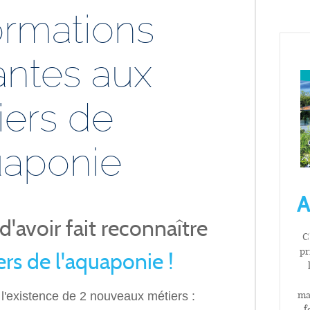
ormations
iantes aux
iers de
uaponie
d'avoir fait reconnaître
C'
pr
rs de l'aquaponie !
maj
 l'existence de 2 nouveaux métiers :
f