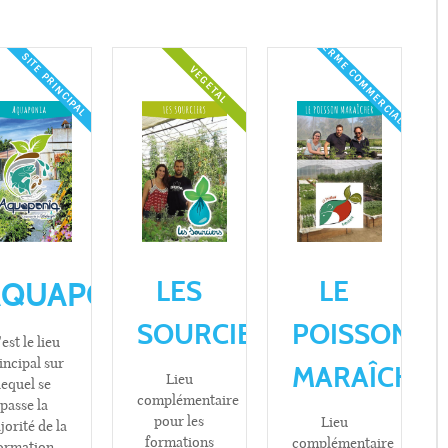
FERME COMMERCIALE
SITE PRINCIPAL
VEGETAL
LE
LES
AQUAPONIA
POISSON
SOURCIERS
est le lieu
incipal sur
MARAÎCHE
Lieu
lequel se
complémentaire
passe la
pour les
Lieu
orité de la
formations
complémentaire
ormation.