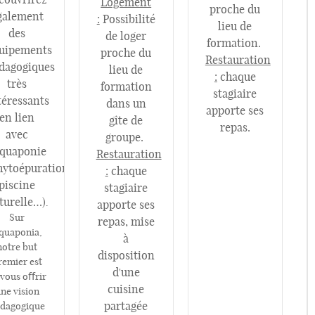
Logement
proche du
galement
:
Possibilité
lieu de
des
de loger
formation.
uipements
proche du
Restauration
dagogiques
lieu de
:
chaque
très
formation
stagiaire
téressants
dans un
apporte ses
en lien
gîte de
repas.
avec
groupe.
aquaponie
Restauration
hytoépuration,
:
chaque
piscine
stagiaire
turelle…)
.
apporte ses
Sur
repas, mise
quaponia,
à
notre but
disposition
remier est
d'une
 vous oﬀrir
cuisine
ne vision
partagée
dagogique