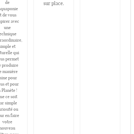
de
sur place.
’aquaponie
t de vous
spirer avec
une
echnique
traordinaire,
simple et
turelle qui
us permet
e produire
e manière
aine pour
us et pour
a Planète !
ue ce soit
ar simple
riosité ou
ur en faire
votre
nouveau