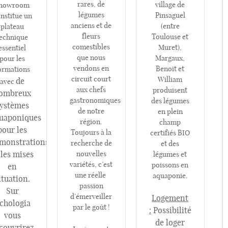
rares, de
village de
howroom
légumes
Pinsaguel
nstitue un
anciens et de
(entre
plateau
fleurs
Toulouse et
echnique
comestibles
Muret),
essentiel
que nous
Margaux,
pour les
vendons en
Benoit et
ormations
circuit court
William
de
avec
aux chefs
produisent
ombreux
gastronomiques
des légumes
ystèmes
de notre
en plein
uaponiques
région.
champ
pour les
Toujours à la
certifiés BIO
monstrations
recherche de
et des
 les mises
nouvelles
légumes et
variétés, c’est
poissons en
en
une réelle
aquaponie.
ituation.
passion
Sur
d’émerveiller
Logement
chologia
par le goût !
:
Possibilité
vous
de loger
couvrirez