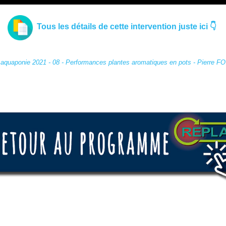
Tous les détails de cette intervention juste ici 👇
aquaponie 2021 - 08 - Performances plantes aromatiques en pots - Pierre