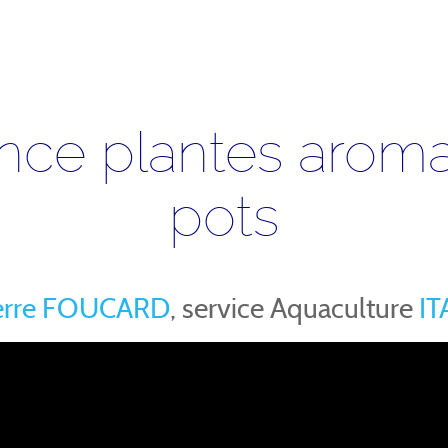
nce plantes aroma
pots
erre FOUCARD
, service Aquaculture
IT