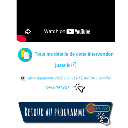
Tous les détails de cette intervention
juste ici 👇
Salon aquaponie 2022 - 30 - Le FEAMPA - Jennifer
CHAMPENOIS