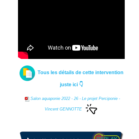
Tous les détails de cette intervention
juste ici 👇
Salon aquaponie 2022 - 26 - Le projet Perciponie -
Vincent GENNOTTE