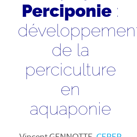
:
Perciponie
développemen
de la
perciculture
en
aquaponie
Vincent GENNOTTE,
CERER