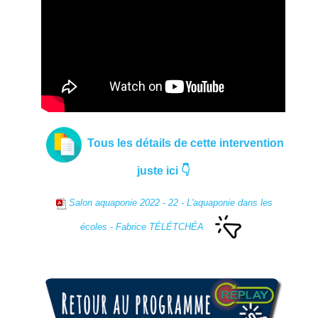
Tous les détails de cette intervention
juste ici 👇
Salon aquaponie 2022 - 22 - L'aquaponie dans les
écoles - Fabrice TÉLÉTCHÉA