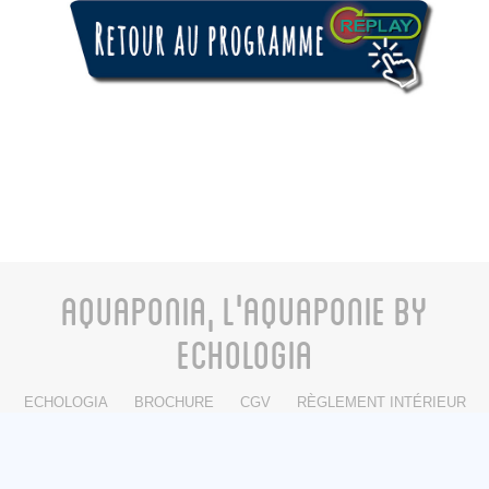
AQUAPONIA, L'AQUAPONIE BY
ECHOLOGIA
ECHOLOGIA
BROCHURE
CGV
RÈGLEMENT INTÉRIEUR
CONTACT
FACEBOOK
INSTAGRAM
LINKEDIN
© 2012 - 2026 Echologia/Aquaponia