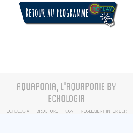
AQUAPONIA, L'AQUAPONIE BY
ECHOLOGIA
ECHOLOGIA
BROCHURE
CGV
RÈGLEMENT INTÉRIEUR
CONTACT
FACEBOOK
INSTAGRAM
LINKEDIN
© 2012 - 2026 Echologia/Aquaponia